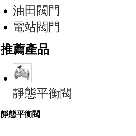
油田閥門
電站閥門
推薦產品
靜態平衡閥
靜態平衡閥